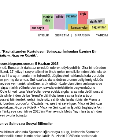
ÜYELİK
|
SEPETİM
|
SİPARİŞİM
|
YARDIM
 "Kapitalizmden Kurtuluşun Spinozacı İmkanları Üzerine Bir
talizm, Arzu ve Kölelik
",
usser.blogspot.com.tr
, 5 Haziran 2015
ndü. Bunu artık daha az tereddüt ederek söyleyebiliriz. Zira bir süreden
filozof, 17. yüzyıl rasyonalizminin önde gelen temsilcilerinden birisi olarak
e tarihi araştırmacılarının ilgilendiği, düşünceleri hakkında kafa yorduğu
ktan çıkmış durumda. Spinoza'ya, daha doğrusu onun geliştirmiş olduğu
eveye ve mantık tekniğine, artık günümüzde olan biteni anlamaya ve
lışan farklı eğilimlerden çok sayıda entelektüelin başvurduğunu
Öyle ki, yalnızca felsefeciler veya edebiyatçılar arasında değil, sosyal
ı disiplinlerinden de bu “trend”e dâhil olanların sayısı hızla artıyor.
sosyal bilimlerdeki gelişiminde söz sahibi olanlardan birisi de Fransız
ric Lordon. Lordon'un
Capitalisme, désir et sérvitude: Marx et Spinoza
Kapitalizm,
Arzu ve Kölelik - Marx ve Spinoza
'nın İşbirliği başlığıyla Akın
n Türkçeye çevrildi ve 2013’ün Mart ayında Metis Yayınları tarafından
yeli okurla buluştu.
on ve Spinozacı Sosyal Bilimciler
l bilimler alanında Spinozacılığın ortaya çıkışı, kelimenin Spinozacı
densellik zinciri içinde anlaşılabilir. Bu zinciri 1980'lerle başlatacak