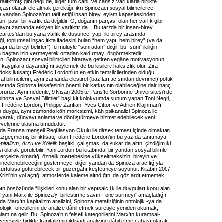
krallık”mış gibi değil de, diğer tüm canlı ve cansız varlıklarla birlikte
çası olarak ele almak gerektiği fikri Spinozacı sosyal bilimcilerce
 yandan Spinoza’nın tarif ettiği insan birey, eylem kapasitesinden
, pasif bir varlık da değildir. O, doğanın parçası olan her varlık gibi
aynı zamanda etkiyen bir varlıktır da... Bu tarzda bir insan-birey
artes'dan bu yana varlık ile düşünce, yapı ile birey arasında
liği, toplumsal inşacılıkta ifadesini bulan “hem yapı, hem birey” (ya da
apı da bireyi belirler”) formülüyle “sonradan” değil, bu “suni” ikiliğin
 baştan izin vermeyerek ortadan kaldırmayı öngörmektedir.
n, Spinozacı sosyal bilimcileri biraraya getiren yegâne motivasyonun,
 kaygılara dayandığını söylemek de bu kişilere haksızlık olur. Zira
oks iktisatçı Frédéric Lordon'un en etkin temsilcilerinden olduğu
l bilimcilerin, aynı zamanda eleştirel (bazıları açısından devrimci) politik
asında Spinoza felsefesinin önemli bir katkısının olabileceğine dair inanç
görürüz. Aynı nedenle, 9 Nisan 2005’te Paris’te Sorbonne Üniversitesi’nde
inoza ve Sosyal Bilimler” başlıklı kolokyumda sunum yapan Toni Negri,
, Frédéric Lordon, Philippe Zarifian, Yves Citton ve Adrien Klajnman’ı
en duygu, aynı zamanda kâh marksizmi, kâh psikanalizi Spinoza ile
layarak, dünyayı anlama ve dönüştürmeye hizmet edebilecek yeni
evelerine ulaşma umududur.
a Fransa menşeli Regülasyon Okulu ile dirsek teması içinde olmaktan
azgeçmemiş bir iktisatçı olan Frédéric Lordon’un bu yazıda tanıtmaya
pitalizm, Arzu ve Kölelik
başlıklı çalışması da yukarıda altını çizdiğim iki
si olarak görülebilir. Yani Lordon bu kitabında, bir yandan sosyal bilimler
gerçekte olmadığı öznelik mertebesine yükseltmeksizin, bireyin ve
 incelenebileceğini göstermeye, diğer yandan da Spinoza aracılığıyla
kurtuluşa götürebilecek bir güzergâhı keşfetmeye soyunur. Kitabın 2007-
Krizi'nin yol açtığı atmosferde kaleme alındığını da göz ardı etmemek
ın önsözünde “ilişkileri konu alan bir yapısalcılık ile duyguları konu alan
yi, yani Marx ile Spinoza'yı birleştirme savını -öne sürmeyi” amaçladığını
ında Marx'ın kapitalizm analizini, Spinoza metafiziğinin ontolojik -ya da
polojik- öncüllerini de analize dâhil etmek suretiyle yeniden okumak,
mına gelir. Bu, Spinoza'nın felsefi kategorilerini Marx'ın kuramsal-
vesiyle birlikte kapitalizmin iktisadi analizine dâhil etme çabası olarak