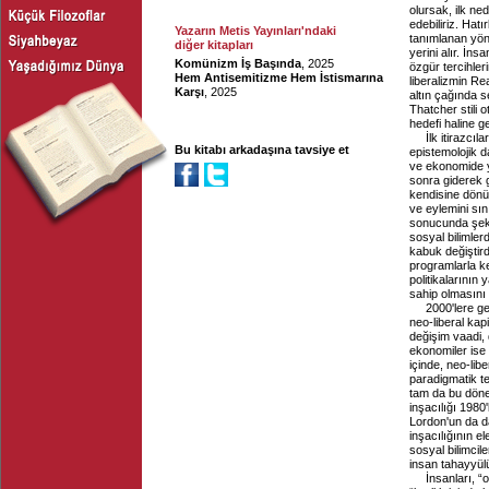
olursak, ilk ned
edebiliriz. Hat
Yazarın Metis Yayınları'ndaki
tanımlanan yön
diğer kitapları
yerini alır. İn
Komünizm İş Başında
, 2025
özgür tercihler
Hem Antisemitizme Hem İstismarına
liberalizmin Re
Karşı
, 2025
altın çağında se
Thatcher stili o
hedefi haline ge
İlk itirazcıl
Bu kitabı arkadaşına tavsiye et
epistemolojik d
ve ekonomide ye
sonra giderek 
kendisine dönüş
ve eylemini sın
sonucunda şekil
sosyal bilimle
kabuk değiştir
programlarla ke
politikalarının
sahip olmasını 
2000'lere ge
neo-liberal kapi
değişim vaadi,
ekonomiler ise 
içinde, neo-lib
paradigmatik te
tam da bu dönem
inşacılığı 1980'
Lordon'un da dâ
inşacılığının e
sosyal bilimcil
insan tahayyül
İnsanları, “o