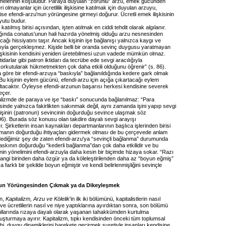
lmelerinin koşuludur. Paraya duyulan “zorunlu” arzu, emek gücünden
i olmayanlar için ücretlilik ilişkisine katılmak için duyulan arzuyu,
isi ise efendi-arzu'nun yörüngesine girmeyi doğurur. Ücretli emek ilişkisinin
yutu budur.
atılmış birisi açısından, işten atılmak en ciddi tehdit olarak algılanır.
ldığında conatus'unun hali hazırda yönelmiş olduğu arzu nesnesinden
ağı hissiyatını taşır. Ancak kişinin işe bağlanışı yalnızca kaygı ve
ıyla gerçekleşmez. Kişide belli bir oranda sevinç duygusu yaratmayan
lişkisinin kendisini yeniden üretebilmesi uzun vadede mümkün olmaz.
idarlar gibi patron iktidarı da tecrübe ede sevgi aracılığıyla
rkutularak hükmetmekten çok daha etkili olduğunu öğrenir” (s. 86).
a göre bir efendi-arzuya “baskıyla” bağlanıldığında kedere gark olmak
Bu kişinin eylem gücünü, efendi-arzu için açığa çıkartacağı eylem
tacaktır. Öyleyse efendi-arzunun başarısı herkesi kendisine severek
eçer.
alizmde de paraya ve işe “baskı” sonucunda bağlanılmaz: “Para
nde yalnızca fakirlikten sakınmak değil, aynı zamanda işini yapıp sevgi
kişinin (patronun) sevincinin doğurduğu sevince ulaşmak söz
6). Burada söz konusu olan takdire dayalı sevgi arayışı
 Şirketlerin insan kaynakları departmanlarının başlıca işlerinden birisi
anın doğurduğu ihtiyaçları gidermek olması de bu çerçevede anlam
dediğimiz şey de zaten efendi-arzu'ya “sevinçli bağlanma” durumunda
Baskının doğurduğu “kederli bağlanma”dan çok daha etkilidir ve bu
nin yönelimini efendi-arzuyla daha kesin bir biçimde hizaya sokar. “Razı
hangi birinden daha özgür ya da köleleştirilenden daha az “boyun eğmiş”
ca farklı bir şekilde boyun eğmiştir ve kendi belirlenmişliğini sevinçle
un Yörüngesinden Çıkmak ya da Dikeyleşmek
on,
Kapitalizm, Arzu ve Kölelik
'in ilk iki bölümünü, kapitalistlerin nasıl
 ve ücretlilerin nasıl ve niye yaptıklarına ayırdıktan sonra, son bölümü
ullarında rızaya dayalı olarak yaşanan tahakkümden kurtulma
uşturmaya ayırır. Kapitalizm, tıpkı kendisinden önceki tüm toplumsal
bi, duygu dinamiklerini harekete geçirmek suretiyle insanları kendisine