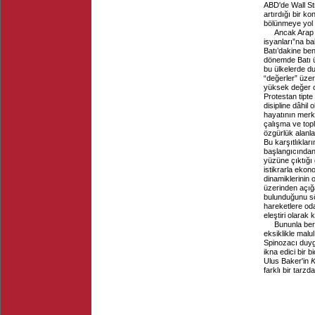
ABD'de Wall Str
artırdığı bir k
bölünmeye yol 
Ancak Arap 
isyanları”na ba
Batı’dakine be
dönemde Batı ü
bu ülkelerde d
“değerler” üzer
yüksek değer ol
Protestan tipte
disipline dâhil
hayatının merke
çalışma ve top
özgürlük alanlar
Bu karşıtlıkla
başlangıcından 
yüzüne çıktığı g
istikrarla eko
dinamiklerinin o
üzerinden açığa
bulunduğunu söy
hareketlere oda
eleştiri olarak 
Bununla bera
eksiklikle malu
Spinozacı duyg
ikna edici bir 
Ulus Baker'in
K
farklı bir tarz