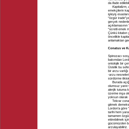
da ifade edilebili
Kapitalizm, 
emekçilerin ka
işleyiş esaslar
“özgür irade”ye 
gerçek nedenle
açıklamasının “
“ücretli emek m
Çünkü kitabın y
öncelikle kapit
anlamaktan ge
Conatus ve Ka
Spinozacı sosya
bakımdan Lordon
ontolojik bir ç
Üstelik bu sefe
bir arzu varlı
-arzu nesneleri
sürdürme itkisi
Burada açığ
olumsuz yanıt v
alerjik tutuma k
üzerine inşa olm
yoksun olarak 
Tekrar cona
gitmek demekse,
Lordon'a göre “
tarihi hem yara
tamamen özgürc
ettirebilmek iç
gücümüzden baş
arzulayabiliriz