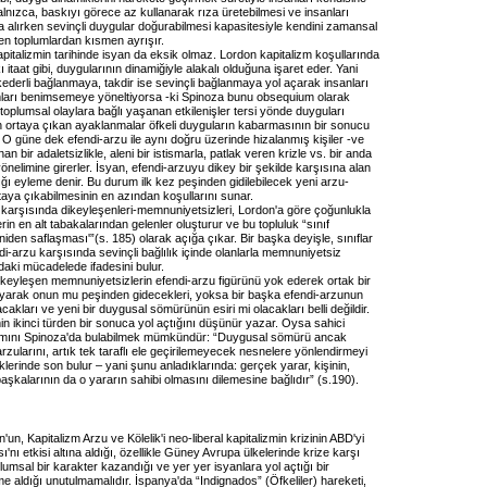
Yalnızca, baskıyı görece az kullanarak rıza üretebilmesi ve insanları
a alırken sevinçli duygular doğurabilmesi kapasitesiyle kendini zamansal
en toplumlardan kısmen ayrışır.
pitalizmin tarihinde isyan da eksik olmaz. Lordon kapitalizm koşullarında
ı itaat gibi, duygularının dinamiğiyle alakalı olduğuna işaret eder. Yani
t kederli bağlanmaya, takdir ise sevinçli bağlanmaya yol açarak insanları
ları benimsemeye yöneltiyorsa -ki Spinoza bunu obsequium olarak
 toplumsal olaylara bağlı yaşanan etkilenişler tersi yönde duyguları
n ortaya çıkan ayaklanmalar öfkeli duyguların kabarmasının bir sonucu
 O güne dek efendi-arzu ile aynı doğru üzerinde hizalanmış kişiler -ve
an bir adaletsizlikle, aleni bir istismarla, patlak veren krizle vs. bir anda
nelimine girerler. İsyan, efendi-arzuyu dikey bir şekilde karşısına alan
çtığı eyleme denir. Bu durum ilk kez peşinden gidilebilecek yeni arzu-
taya çıkabilmesinin en azından koşullarını sunar.
 karşısında dikeyleşenleri-memnuniyetsizleri, Lordon'a göre çoğunlukla
erin en alt tabakalarından gelenler oluşturur ve bu topluluk “sınıf
den saflaşması'”(s. 185) olarak açığa çıkar. Bir başka deyişle, sınıflar
i-arzu karşısında sevinçli bağlılık içinde olanlarla memnuniyetsiz
ndaki mücadelede ifadesini bulur.
dikeyleşen memnuniyetsizlerin efendi-arzu figürünü yok ederek ortak bir
yarak onun mu peşinden gidecekleri, yoksa bir başka efendi-arzunun
acakları ve yeni bir duygusal sömürünün esiri mi olacakları belli değildir.
n ikinci türden bir sonuca yol açtığını düşünür yazar. Oysa sahici
mını Spinoza'da bulabilmek mümkündür: “Duygusal sömürü ancak
arzularını, artık tek taraflı ele geçirilemeyecek nesnelere yönlendirmeyi
diklerinde son bulur – yani şunu anladıklarında: gerçek yarar, kişinin,
aşkalarının da o yararın sahibi olmasını dilemesine bağlıdır” (s.190).
'un, Kapitalizm Arzu ve Kölelik'i neo-liberal kapitalizmin krizinin ABD'yi
ı'nı etkisi altına aldığı, özellikle Güney Avrupa ülkelerinde krize karşı
lumsal bir karakter kazandığı ve yer yer isyanlara yol açtığı bir
 aldığı unutulmamalıdır. İspanya'da “Indignados” (Öfkeliler) hareketi,