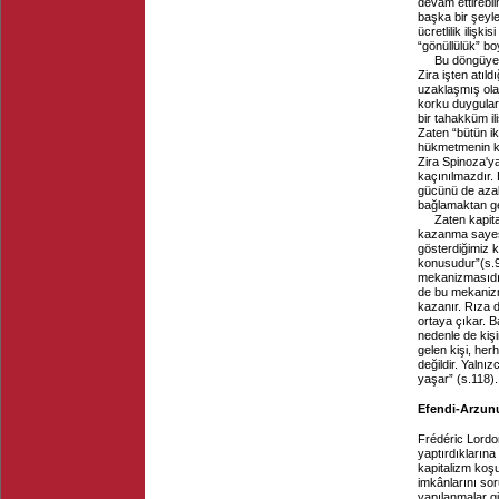
devam ettirebi
başka bir şeyler
ücretlilik ilişk
“gönüllülük” bo
Bu döngüye k
Zira işten atı
uzaklaşmış olac
korku duygular
bir tahakküm i
Zaten “bütün ikt
hükmetmenin ko
Zira Spinoza'y
kaçınılmazdır. 
gücünü de azal
bağlamaktan g
Zaten kapit
kazanma sayesi
gösterdiğimiz 
konusudur”(s.9
mekanizmasıdır.
de bu mekanizm
kazanır. Rıza 
ortaya çıkar. 
nedenle de kişi
gelen kişi, her
değildir. Yalnız
yaşar” (s.118).
Efendi-Arzun
Frédéric Lord
yaptırdıklarına
kapitalizm koş
imkânlarını sor
yapılanmalar gi