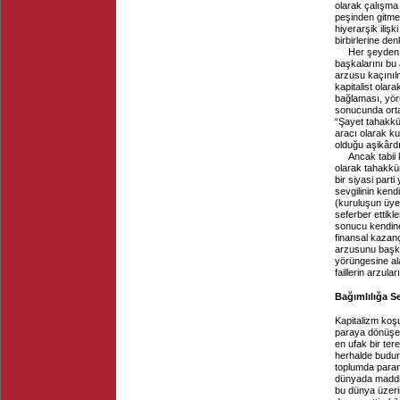
olarak çalışma
peşinden gitmel
hiyerarşik iliş
birbirlerine de
Her şeyden 
başkalarını bu
arzusu kaçınıl
kapitalist olar
bağlaması, yörü
sonucunda ortay
“Şayet tahakküm
aracı olarak ku
olduğu aşikârdı
Ancak tabii 
olarak tahakküm
bir siyasi part
sevgilinin kend
(kuruluşun üyel
seferber ettikl
sonucu kendine 
finansal kazanç
arzusunu başka
yörüngesine ala
faillerin arzul
Bağımlılığa S
Kapitalizm koş
paraya dönüşer
en ufak bir te
herhalde budur
toplumda paran
dünyada maddi
bu dünya üzeri