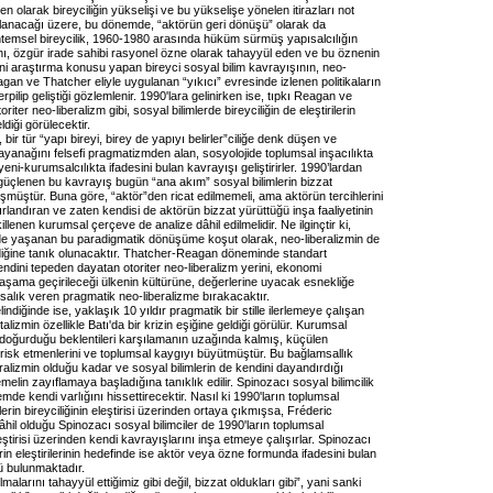
en olarak bireyciliğin yükselişi ve bu yükselişe yönelen itirazları not
ırlanacağı üzere, bu dönemde, “aktörün geri dönüşü” olarak da
temsel bireycilik, 1960-1980 arasında hüküm sürmüş yapısalcılığın
sanı, özgür irade sahibi rasyonel özne olarak tahayyül eden ve bu öznenin
ini araştırma konusu yapan bireyci sosyal bilim kavrayışının, neo-
agan ve Thatcher eliyle uygulanan “yıkıcı” evresinde izlenen politikaların
rpilip geliştiği gözlemlenir. 1990'lara gelinirken ise, tıpkı Reagan ve
toriter neo-liberalizm gibi, sosyal bilimlerde bireyciliğin de eleştirilerin
ldiği görülecektir.
ar, bir tür “yapı bireyi, birey de yapıyı belirler”ciliğe denk düşen ve
ayanağını felsefi pragmatizmden alan, sosyolojide toplumsal inşacılıkta
ni-kurumsalcılıkta ifadesini bulan kavrayışı geliştirirler. 1990’lardan
güçlenen bu kavrayış bugün “ana akım” sosyal bilimlerin bizzat
müştür. Buna göre, “aktör”den ricat edilmemeli, ama aktörün tercihlerini
ırlandıran ve zaten kendisi de aktörün bizzat yürüttüğü inşa faaliyetinin
lenen kurumsal çerçeve de analize dâhil edilmelidir. Ne ilginçtir ki,
rde yaşanan bu paradigmatik dönüşüme koşut olarak, neo-liberalizmin de
diğine tanık olunacaktır. Thatcher-Reagan döneminde standart
ndini tepeden dayatan otoriter neo-liberalizm yerini, ekonomi
 yaşama geçirileceği ülkenin kültürüne, değerlerine uyacak esnekliğe
salık veren pragmatik neo-liberalizme bırakacaktır.
lindiğinde ise, yaklaşık 10 yıldır pragmatik bir stille ilerlemeye çalışan
talizmin özellikle Batı'da bir krizin eşiğine geldiği görülür. Kurumsal
 doğurduğu beklentileri karşılamanın uzağında kalmış, küçülen
risk etmenlerini ve toplumsal kaygıyı büyütmüştür. Bu bağlamsallık
eralizmin olduğu kadar ve sosyal bilimlerin de kendini dayandırdığı
melin zayıflamaya başladığına tanıklık edilir. Spinozacı sosyal bilimcilik
de kendi varlığını hissettirecektir. Nasıl ki 1990'ların toplumsal
lerin bireyciliğinin eleştirisi üzerinden ortaya çıkmışsa, Fréderic
hil olduğu Spinozacı sosyal bilimciler de 1990'ların toplumsal
leştirisi üzerinden kendi kavrayışlarını inşa etmeye çalışırlar. Spinozacı
erin eleştirilerinin hedefinde ise aktör veya özne formunda ifadesini bulan
ü bulunmaktadır.
lmalarını tahayyül ettiğimiz gibi değil, bizzat oldukları gibi”, yani sanki