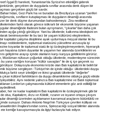
eet'i İşgal Et hareketi, Yunanistan'da Syriza'nın etkinliğini giderek
onjonktürde, gerçekten de duygularla sınıflar arasında denk düşen bir
açması gerçekten güçlü bir savdır.
Baharı’ndan, Gezi Parkı’na ve buradan da Brezilya’ya uzanan “periferi
ktığımızda, sınıfların kutuplaşması ile duyguların dinamiği arasında
nzer bir denk düşme durumundan bahsedemeyiz. Zira neoliberal
lkelerinden farklı olarak görece istikrarlı bir ekonomik büyüme yaşanan
uygular dinamiğinde ifadesini bulan ayrışmanın, “çıkarlar”dan daha çok
inden açığa çıktığı görülüyor. Yani bu ülkelerde; kalkınma ideolojisini en
arak benimseyenler ile bu tarz bir yaşam kültürünü eleştirenlerin,
 bir kapitalist çalışma disiplinine ayak uydurmaya meyyal olanlar ile bu
 olmayı reddedenlerin, toplumsal statüsünü yükseltme arzusuyla işi
zine koyanlar ile toplumsal statü ile işi özdeşleştirmeyenlerin, hiyerarşik
lum hayatına özlem duyanlar ile yaşamın her alanında özerkliklerini ve
ını geliştirme arayışı içinde olanların karşı karşıya geldiklerini görürüz.
rın, Müslüman nüfusun çoğunluk olduğu ülkelerde, modernleşme sürecinin
bu yana varlığını koruyan “kültür savaşları” ile de iç içe geçerek su
örülüyor. Dolayısıyla ekonomisi krizde olan Batı kapitalizmi ile belirli bir
nomik büyüme sergileyen -Türkiye'nin de içinde olduğu- ülkelerdeki duygu
ldukça farklı seyir izlediğini ve ikinci gruptaki ülkelerde “değerler”
 çıkan kültürel farklılıkların da duygu dinamiklerine oldukça güçlü etkide
leyebiliriz. Aynı nedenle yalnızca Batı kapitalizmine ve Batılı toplumsal
klanan Lordon’un çalışmasında kültürel etmenlerin göz ardı edildiği bir
kaydedilmeli.
ber, her ne kadar kapitalizmi Batı kapitalizmi ile özdeşleştirmek gibi bir
l de olsa,
Kapitalizm, Arzu ve Kölelik
, rızanın ve isyanın ortaya çıkışını
ular dinamiği üzerinden açıklamanın kavramsal araçlarını bütünlüklü ve
biçimde sunuyor. Dahası Antonio Negri’nin Türkçeye çevrilen külliyatı ve
anaatlerden İmajlara
'sından sonra, Spinozacılığı sosyal bilimler alanında
da ete kemiğe kavuşturmasıyla da ilgiyi fazlasıyla hak ediyor.