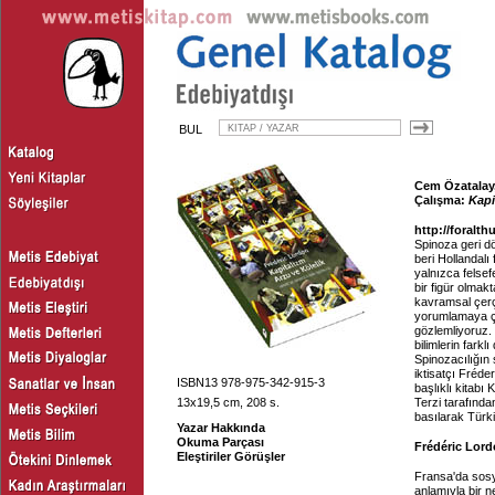
BUL
Cem Özatalay,
Çalışma:
Kapi
http://foralth
Spinoza geri dö
beri Hollandalı 
yalnızca felsef
bir figür olma
kavramsal çerç
yorumlamaya ça
gözlemliyoruz. 
bilimlerin farkl
Spinozacılığın 
iktisatçı Fréde
ISBN13 978-975-342-915-3
başlıklı kitabı 
13x19,5 cm, 208 s.
Terzi tarafında
basılarak Türki
Yazar Hakkında
Okuma Parçası
Frédéric Lord
Eleştiriler Görüşler
Fransa'da sosya
anlamıyla bir ne