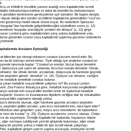
r.
Arzu ve Kölelik
’in öncelikle yanıtını aradığı soru kapitalizmde ücretli
pitalist mekanizmaya katılma ve daha da önemlisi bu mekanizmanın
ını gönülden benimseme gerekçelerine ışık tutmaktır. Bir başke deyişle,
dayalı olduğu ileri sürülen ücretlilerin kapitalizme gösterdikleri “rıza”nın
rini göstermeyi hedef olarak önüne koyar. Bu nedenlerin Spinozacı
duygular”dan hareketle geliştirilebileceğini söyledikten sonra (s. 12)
eselesini 'duygular aracılığıyla' yeniden ele almaya” (s. 13) girişir.
azarı Lordon’a göre, kapitalizmden çıkış yolunu bulabilmenin yolu,
alizme gösterilen rızanın veya kapitalizmin yaptırma gücünün nedenlerini
çmektedir.
pitalizmde Arzuların Eşitsizliği
l bilimciler için nirengi noktasını conatus kavramı temsil eder. Bu
 da bir istisnayı temsil etmez. Öyle olduğu için analizine conatus'un
erçevede tanımıyla başlar: “Conatus'un enerjisi, bizzat hayat demektir.
r Spinoza'ya çok yakın bir anlamda: Arzu'nun enerjisi demektir. Olmak,
ğı olmaktır. Var olmak demek, arzulamak, dolayısıyla da harekete geçmek
nin peşinden gitmek- demektir” (s. 19). Öyleyse var olmanın, varlığını
nin metafizik temelinde conatus bulunur.
a çıkan metafizik sosyal bilimle çelişmez mi? Bu soruya Lordon
erir. Zira Fransız iktisatçıya göre, metafizik karşısında sergiledikleri
arşın aslında tüm sosyal bilim teorileri örtük bir toplumsal metafizik
uşlardır. İnsanın ve insanlararası ilişkilerin ne'liğine dair bir önkabulden
sosyal bilim yapmanın olanağı yoktur.
tus'a dönecek olursak, eğer harekete geçmek arzuların peşinden
 peşinden gidilen arzuları, yani arzu nesnelerini kim, nasıl tayin eder?
Mümkün olan girişimleri -yani, meşru arzu nesnelerini- de toplumların
tır hem de kısıtlar” (s. 20). Öyleyse arzularımız sınırsız olamaz. Onları
e de seçemeyiz. Örneğin kapitalist bir toplumda, hayatımızı idame
in, eğer sermaye sahibiysek yeni bir girişimde bulunmayı, eğer emek
ka bir şeyimiz yoksa o halde bir işte ücretli olarak çalışmayı
. Peki, kapitalistin girişim-yatırım yapma arzusuyla, emekçinin ücretli