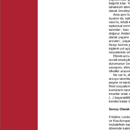
bağımlı kılar. 
tahakküm altın
olarak önceley
Ama aynı ka
isyanın da, tıpk
nasıl ki, tehdi
toplumsal norm
tanımlar-, bazı
doğurur. Anide
olarak yaşanır.
arzuları-, yaşan
hizayı bozma yö
kişilerin yol a
nesnelerinin or
Efendi-arzu
ücretli emekçil
durumunun 'yeni
savaşımı, efend
öfkeliler arası
Ne var ki, 
arzuyu tanımla
peşine mi takıl
Reel sosyalizmi
komünizm tanı
insanlar ortak 
(...) başarabil
kendisi kadar b
Sonuç Olarak
Frédéric Lordon
ve Kıta Avrupas
muhalefetin top
dönemde kaleme