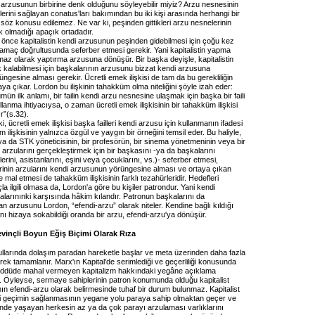
 arzusunun birbirine denk olduğunu söyleyebilir miyiz? Arzu nesnesinin
erini sağlayan conatus'ları bakımından bu iki kişi arasında herhangi bir
ki söz konusu edilemez. Ne var ki, peşinden gittikleri arzu nesnelerinin
nk olmadığı apaçık ortadadır.
önce kapitalistin kendi arzusunun peşinden gidebilmesi için çoğu kez
 amaç doğrultusunda seferber etmesi gerekir. Yani kapitalistin yapma
maz olarak yaptırma arzusuna dönüşür. Bir başka deyişle, kapitalistin
ak kalabilmesi için başkalarının arzusunu bizzat kendi arzusuna
ngesine alması gerekir. Ücretli emek ilişkisi de tam da bu gerekliliğin
a çıkar. Lordon bu ilişkinin tahakküm olma niteliğini şöyle izah eder:
ün ilk anlamı, bir failin kendi arzu nesnesine ulaşmak için başka bir faili
llanma ihtiyacıysa, o zaman ücretli emek ilişkisinin bir tahakküm ilişkisi
r”(s.32).
ki, ücretli emek ilişkisi başka failleri kendi arzusu için kullanmanın ifadesi
 ilişkisinin yalnızca özgül ve yaygın bir örneğini temsil eder. Bu haliyle,
i ya da STK yöneticisinin, bir profesörün, bir sinema yönetmeninin veya bir
i arzularını gerçekleştirmek için bir başkasını -ya da başkalarını
erini, asistanlarını, eşini veya çocuklarını, vs.)- seferber etmesi,
erinin arzularını kendi arzusunun yörüngesine alması ve ortaya çıkan
mal etmesi de tahakküm ilişkisinin farklı tezahürleridir. Hedefleri
la ilgili olmasa da, Lordon'a göre bu kişiler patrondur. Yani kendi
larınınki karşısında hâkim kılandır. Patronun başkalarını da
n arzusunu Lordon, “efendi-arzu” olarak niteler. Kendine bağlı kıldığı
arını hizaya sokabildiği oranda bir arzu, efendi-arzu'ya dönüşür.
evinçli Boyun Eğiş Biçimi Olarak Rıza
ullarında dolaşım paradan hareketle başlar ve meta üzerinden daha fazla
ek tamamlanır. Marx'ın Kapital'de serimlediği ve geçerliliği konusunda
reddüde mahal vermeyen kapitalizm hakkındaki yegâne açıklama
. Öyleyse, sermaye sahiplerinin patron konumunda olduğu kapitalist
ın efendi-arzu olarak belirmesinde tuhaf bir durum bulunmaz. Kapitalist
 geçimin sağlanmasının yegane yolu paraya sahip olmaktan geçer ve
nde yaşayan herkesin az ya da çok parayı arzulaması varlıklarını