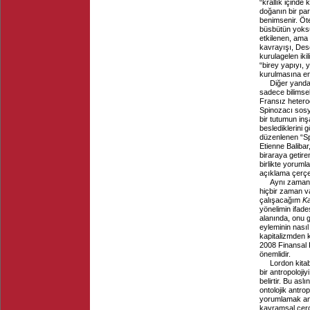
“krallık içinde 
doğanın bir par
benimsenir. Öte
büsbütün yoksun
etkilenen, ama 
kavrayışı, Desc
kurulagelen iki
“birey yapıyı, y
kurulmasına en
Diğer yanda
sadece bilimsel
Fransız heterod
Spinozacı sosya
bir tutumun inş
beslediklerini 
düzenlenen “Sp
Etienne Balibar
biraraya getir
birlikte yorum
açıklama çerç
Aynı zamand
hiçbir zaman v
çalışacağım
Ka
yönelimin ifade
alanında, onu 
eyleminin nasıl
kapitalizmden 
2008 Finansal 
önemlidir.
Lordon kitab
bir antropoloji
belirtir. Bu asl
ontolojik antro
yorumlamak anla
kavramsal çerçe