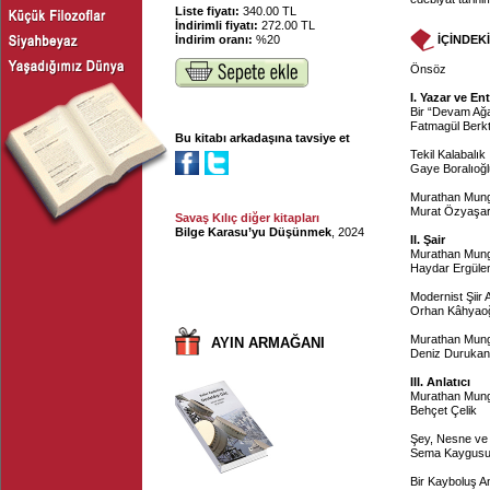
Liste fiyatı:
340.00 TL
İndirimli fiyatı:
272.00 TL
İndirim oranı:
%20
İÇİNDEK
Önsöz
I. Yazar ve En
Bir “Devam Ağ
Fatmagül Berk
Bu kitabı arkadaşına tavsiye et
Tekil Kalabalık
Gaye Boralıoğl
Murathan Mung
Murat Özyaşa
Savaş Kılıç diğer kitapları
Bilge Karasu’yu Düşünmek
, 2024
II. Şair
Murathan Munga
Haydar Ergüle
Modernist Şiir 
Orhan Kâhyao
Murathan Mungan
AYIN ARMAĞANI
Deniz Durukan
III. Anlatıcı
Murathan Mungan
Behçet Çelik
Şey, Nesne ve
Sema Kaygus
Bir Kayboluş A