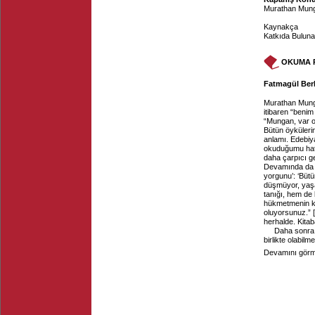
Murathan Mun
Kaynakça
Katkıda Buluna
OKUMA 
Fatmagül Berk
Murathan Mung
itibaren “beni
“Mungan, var o
Bütün öyküleri
anlamı. Edebiya
okuduğumu hatı
daha çarpıcı ge
Devamında da “
yorgunu’: ‘Bütü
düşmüyor, yaşa
tanığı, hem de
hükmetmenin k
oluyorsunuz.”
herhalde. Kitab
Daha sonra
birlikte olabilm
Devamını görme