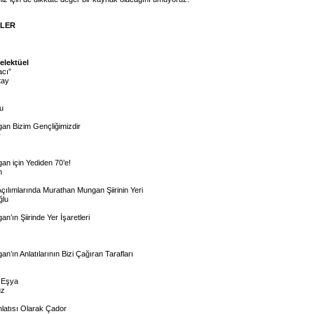
İLER
telektüel
acı”
tay
u
an Bizim Gençliğimizdir
r
n için Yediden 70’e!
n
Açılımlarında Murathan Mungan Şiirinin Yeri
ğlu
’ın Şiirinde Yer İşaretleri
’ın Anlatılarının Bizi Çağıran Tarafları
 Eşya
uz
nlatısı Olarak Çador