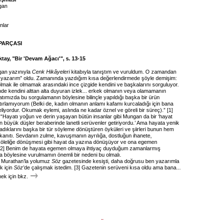
gan
nlar
PARÇASI
tay, "Bir 'Devam Ağacı'", s. 13-15
an yazınıyla
Cenk Hikâyeleri
kitabıyla tanıştım ve vuruldum. O zamandan
m yazarım” oldu. Zamanında yazdığım kısa değerlendirmede şöyle demişim:
lmak ile olmamak arasındaki ince çizgide kendini ve başkalarını sorguluyor.
nde kendini alttan alta duyuran izlek... erkek olmanın veya olamamanın
tımızda bu sorgulamanın böylesine bilinçle yapıldığı başka bir ürün
rlamıyorum (Belki de, kadın olmanın anlamı kafamı kurcaladığı için bana
liyordur. Okumak eylemi, aslında ne kadar öznel ve göreli bir süreç).” [1]
Hayatı yoğun ve derin yaşayan bütün insanlar gibi Mungan da bir ‘hayat
n büyük düşler beraberinde lanetli serüvenler getiriyordu.’ Ama hayata yenik
dıklarını başka bir tür söyleme dönüştüren öyküleri ve şiirleri bunun hem
 kanıtı. Sevdanın zulme, kavuşmanın ayrılığa, dostluğun ihanete,
öleliğe dönüşmesi gibi hayat da yazına dönüşüyor ve ona egemen
 [2] Benim de hayata egemen olmaya ihtiyaç duyduğum zamanlarmış
a böylesine vurulmamın önemli bir nedeni bu olmalı.
 Murathan’la yolumuz
Söz
gazetesinde kesişti, daha doğrusu ben yazarımla
ek için
Söz
’de çalışmak istedim. [3] Gazetenin serüveni kısa oldu ama bana...
k için bkz.