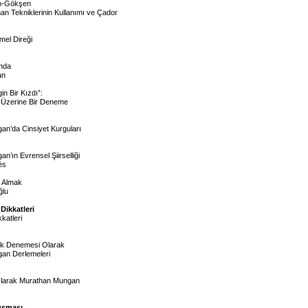
n-Gökşen
n Tekniklerinin Kullanımı ve Çador
emel Direği
ında
an
n Bir Kızdı”:
i Üzerine Bir Deneme
n’da Cinsiyet Kurguları
’ın Evrensel Şiirselliği
ès
l Almak
ğlu
Dikkatleri
katleri
luk Denemesi Olarak
an Derlemeleri
Olarak Murathan Mungan
uşması