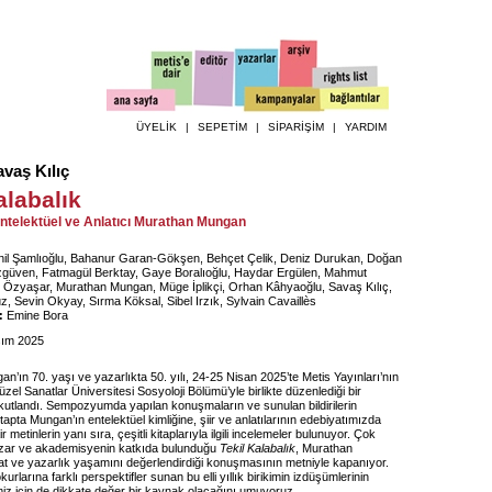
ÜYELİK
|
SEPETİM
|
SİPARİŞİM
|
YARDIM
vaş Kılıç
alabalık
 Entelektüel ve Anlatıcı Murathan Mungan
il Şamlıoğlu, Bahanur Garan-Gökşen, Behçet Çelik, Deniz Durukan, Doğan
zgüven, Fatmagül Berktay, Gaye Boralıoğlu, Haydar Ergülen, Mahmut
Özyaşar, Murathan Mungan, Müge İplikçi, Orhan Kâhyaoğlu, Savaş Kılıç,
 Sevin Okyay, Sırma Köksal, Sibel Irzık, Sylvain Cavaillès
:
Emine Bora
ım 2025
’ın 70. yaşı ve yazarlıkta 50. yılı, 24-25 Nisan 2025’te Metis Yayınları’nın
el Sanatlar Üniversitesi Sosyoloji Bölümü’yle birlikte düzenlediği bir
tlandı. Sempozyumda yapılan konuşmaların ve sunulan bildirilerin
itapta Mungan’ın entelektüel kimliğine, şiir ve anlatılarının edebiyatımızda
r metinlerin yanı sıra, çeşitli kitaplarıyla ilgili incelemeler bulunuyor. Çok
azar ve akademisyenin katkıda bulunduğu
Tekil Kalabalık
, Murathan
t ve yazarlık yaşamını değerlendirdiği konuşmasının metniyle kapanıyor.
urlarına farklı perspektifler sunan bu elli yıllık birikimin izdüşümlerinin
miz için de dikkate değer bir kaynak olacağını umuyoruz.