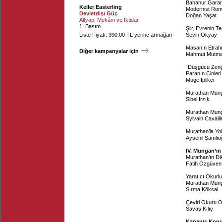
Bahanur Gara
Keller Easterling
Modernist Roma
Devletdışı Güç
Doğan Yaşat
Altyapı Mekânı ve İktidar
1. Basım
Şiir, Evrenin T
Liste Fiyatı: 390.00 TL yerine armağan
Sevin Okyay
Masanın Etraf
Diğer kampanyalar için
Mahmut Mutm
“Düşgücü Zengi
Paranın Cinler
Müge İplikçi
Murathan Munga
Sibel Irzık
Murathan Mungan
Sylvain Cavaill
Murathan’la Yo
Ayşenil Şamlıo
IV. Mungan’ın 
Murathan’ın Dik
Fatih Özgüven
Yaratıcı Okur
Murathan Mung
Sırma Köksal
Çeviri Okuru 
Savaş Kılıç
Kapanış Kon