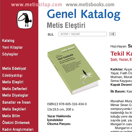
BUL
Sa
Hazırlayan:
Tekil K
Şair, Yazar,
Katkılar:
Ayşen
Yaşat, Fatih Ö
Mutman, Murat 
Sema Kaygusuz,
Kapak Deseni
İlk Basım:
Kas
Murathan Mungan
ISBN13 978-605-316-434-0
Mimar Sinan Güz
sempozyumla ku
13x19,5 cm, 208 s.
toplandığı bu k
Yazar Hakkında
tuttuğu yere dai
İçindekiler
sayıda şair, y
Okuma Parçası
Mungan’ın sana
Mungan'ın ok
edebiyat tarihi