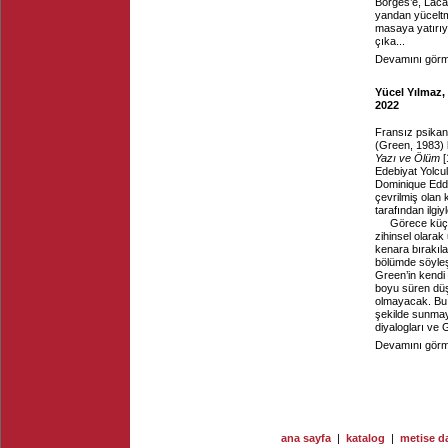
Borges’e, Lacan
yandan yüceltme
masaya yatırıy
çıka...
Devamını görme
Yücel Yılmaz,
2022
Fransız psikana
(Green, 1983) 
Yazı ve Ölüm
[
Edebiyat Yolcu
Dominique Eddé
çevrilmiş olan 
tarafından ilgi
Görece küçü
zihinsel olarak
kenara bırakıl
bölümde söyleş
Green’in kendi 
boyu süren düş
olmayacak. Bu d
şekilde sunmay
diyalogları ve G
Devamını görme
ana sayfa
|
katalog
|
metise da