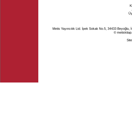
K
Ü
Metis Yayıncılık Ltd. İpek Sokak No.5, 34433 Beyoğlu, 
© metiskitap
Sit