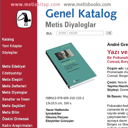
BUL
André Gr
Yazı v
Bir Psikanal
Conrad, Borg
Özgün adı:
La
Promenade d’un
Conrad, Borges
Çeviri:
Nesrin 
Yayıma Hazırl
Söyleşi:
Domin
İlk Basım:
May
ISBN13 978-605-316-133-2
13x19,5 cm, 160 s.
Psikanalist A
zamanda bir ede
Yazar Hakkında
sayıda analiz 
İçindekiler
çalışmalardan 
Okuma Parçası
açmaya davet e
Eleştiriler Görüşler
Borges ve Shake