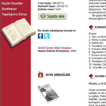
ışığıyla aydınl
Liste fiyatı:
280.00 TL
arasında mekik
İndirimli fiyatı:
224.00 TL
çalışmasında ba
İndirim oranı:
%20
düşüyoruz. Yolu
ve paradoksal b
Bu güçlü diy
okuyacağına i
İÇİNDEK
Bu kitabı arkadaşına tavsiye et
Önsöz
1. Yazı ve Ru
2. Henry Cana
3. Define Avı
4. Yüceltme v
André Green diğer kitapları
5. Freudcu Bel
Hadım Edilme Kompleksi
, 2004
6. Yaşamdan Y
7. Proust ve Kı
8. Conrad’ın Giz
9. Yunanların
D
10. Hamlet, Cl
11. Güzellik v
AYIN ARMAĞANI
OKUMA 
Önsöz, s. 9-1
Ortak nesneleri
sahiptir ne de a
ve gelişir. Psi
belirtiler, rüya
kumaştan yapıld
basit, bu kada