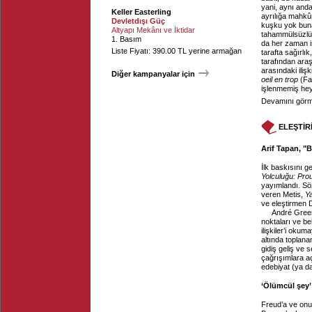
yani, aynı and
Keller Easterling
ayrılığa mahkûm
Devletdışı Güç
kuşku yok buna.
Altyapı Mekânı ve İktidar
tahammülsüzlükl
1. Basım
da her zaman is
Liste Fiyatı: 390.00 TL yerine armağan
tarafta sağırlık
tarafından araş
arasındaki iliş
Diğer kampanyalar için
oeil en trop
(Faz
işlenmemiş heye
Devamını görme
ELEŞTİR
Arif Tapan, "B
İlk baskısını 
Yolculuğu: Pr
yayımlandı. Söz
veren Metis,
Y
ve eleştirmen D
André Green 
noktaları ve bel
ilişkiler’i oku
altında toplana
gidiş geliş ve 
çağrışımlara açı
edebiyat (ya da
‘Ölümcül şey’
Freud’a ve on