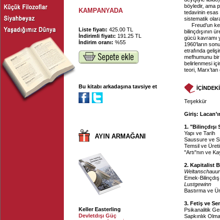
böyledir, ama p
KAMPANYADA
tedavinin esas
sistematik olara
Freud’un keş
Liste fiyatı:
425.00 TL
bilinçdışının ü
İndirimli fiyatı:
191.25 TL
gücü kavramı ye
İndirim oranı:
%55
1960’ların sonu
etrafında geliş
mefhumunu bir a
belirlenmesi iç
teori, Marx’tan 
Bu kitabı arkadaşına tavsiye et
İÇİNDEK
Teşekkür
Giriş: Lacan’
1. "Bilinçdışı
Yapı ve Tarih
AYIN ARMAĞANI
Saussure ve Si
Temsil ve Üret
"Artı"nın ve Ka
2. Kapitalist 
Weltanschauu
Emek-Bilinçdışı
Lustgewinn
Bastırma ve Ü
3. Fetiş ve 
Keller Easterling
Psikanalitik G
Devletdışı Güç
Sapkınlık Olm