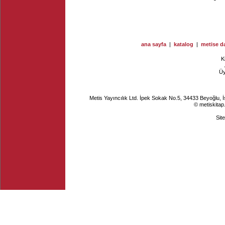
ana sayfa
|
katalog
|
metise da
K
Ü
Metis Yayıncılık Ltd. İpek Sokak No.5, 34433 Beyoğlu, 
© metiskitap
Sit