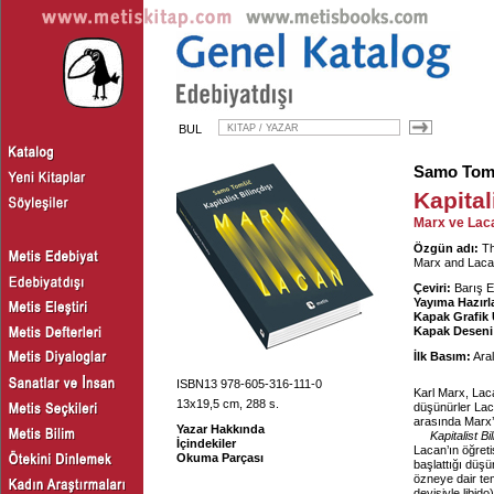
BUL
Samo Tom
Kapital
Marx ve Lac
Özgün adı:
Th
Marx and Lac
Çeviri:
Barış E
Yayıma Hazırl
Kapak Grafik
Kapak Deseni
İlk Basım:
Aral
ISBN13 978-605-316-111-0
Karl Marx, Laca
13x19,5 cm, 288 s.
düşünürler Lac
arasında Marx’
Yazar Hakkında
Kapitalist Bi
İçindekiler
Lacan’ın öğretis
Okuma Parçası
başlattığı düşü
özneye dair te
deyişiyle libid