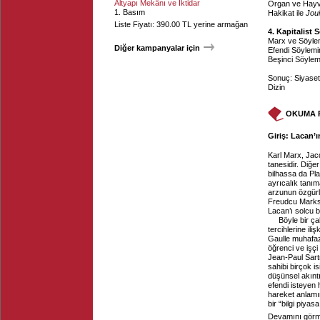
Altyapı Mekânı ve İktidar
Organ ve Hay
1. Basım
Hakikat ile
Jou
Liste Fiyatı: 390.00 TL yerine armağan
4. Kapitalist
Marx ve Söylem
Diğer kampanyalar için
Efendi Söylemi
Beşinci Söyle
Sonuç: Siyaset
Dizin
OKUMA 
Giriş: Lacan’ı
Karl Marx, Jac
tanesidir. Diğe
bilhassa da Pl
ayrıcalık tanım
arzunun özgürl
Freudcu Marksis
Lacan’ı solcu b
Böyle bir ça
tercihlerine il
Gaulle muhafaza
öğrenci ve işçi 
Jean-Paul Sartr
sahibi birçok 
düşünsel akıntı
efendi isteyen 
hareket anlamın
bir “bilgi piyasa.
Devamını görme