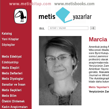
BUL
Marcia
Amerikalı jeolog 
Wisconsin-Madison
süre Byrd Kutup 
sonra Lawrence Ün
profesörü olarak
araştırmalarında
Yeryüzünün Zaman
Amerikan Yayıncı
görüldü. Makalel
Journal
ve
Wired
The Autobiograph
kitabı daha bulun
Metis Yayınları'
Yeryüzünün Za