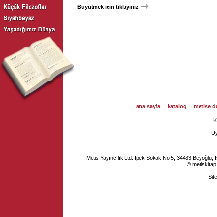
Büyütmek için tıklayınız
ana sayfa
|
katalog
|
metise da
K
Ü
Metis Yayıncılık Ltd. İpek Sokak No.5, 34433 Beyoğlu, 
© metiskitap
Sit