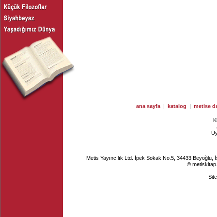
ana sayfa
|
katalog
|
metise da
K
Ü
Metis Yayıncılık Ltd. İpek Sokak No.5, 34433 Beyoğlu, 
© metiskitap
Sit