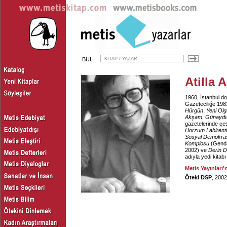
BUL
Atilla 
1960, İstanbul d
Gazeteciliğe 198
Hürgün
,
Yeni Olg
Akşam
,
Günaydı
gazetelerinde çeş
Horzum Labirent
Sosyal Demokra
Komplosu
(Genda
2002) ve
Derin D
adıyla yedi kitab
Metis Yayınları'
Öteki DSP
, 2002