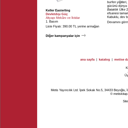
burfen yiğitler
gücünü dünya s
Bataklık Ülke
2
Keller Easterling
efsanesi tamam
Devletdışı Güç
Kabuklu, dev bi
Altyapı Mekânı ve İktidar
1. Basım
Devamını görme
Liste Fiyatı: 390.00 TL yerine armağan
Diğer kampanyalar için
ana sayfa
|
katalog
|
metise da
K
Ü
Metis Yayıncılık Ltd. İpek Sokak No.5, 34433 Beyoğlu, 
© metiskitap
Sit