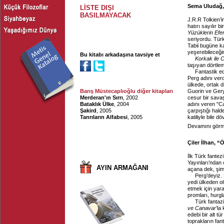
Sema Uludağ, 
LİSTE DIŞI
BASILMAYACAK
J.R.R Tolkien’i
hatırı sayılır b
Yüzüklerin Efen
seriyordu. Tür
Tabii bugüne ka
yeşerebileceği
Bu kitabı arkadaşına tavsiye et
Korkak ile 
taşıyan dörtleme
Fantastik ed
Perg adını ver
ülkede, ortak d
Barış Müstecaplıoğlu diğer kitapları
Guorin ve Gery
Merderan'ın Sırrı
, 2002
cesur bir sava
Bataklık Ülke
, 2004
adını veren "C
Şakird
, 2005
çarpıştığı hal
Tanrıların Alfabesi
, 2005
katiliyle bile d
Devamını görme
Çiler İlhan, 
İlk Türk fantez
Yayınları’ndan 
AYIN ARMAĞANI
açana dek, şimd
Perg’deyiz.
yedi ülkeden ol
etmek için yarat
promları, hurgla
Türk fantazi
ve Canavar
’la
edebi bir alt t
toprakların fan