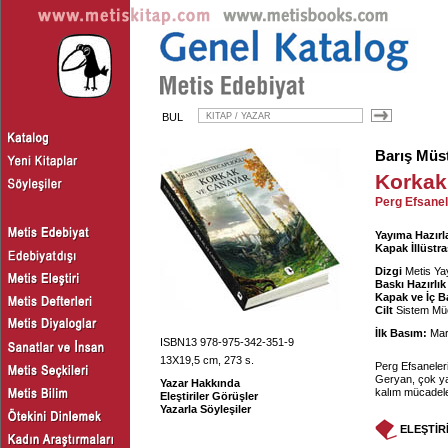
BUL
Barış Müs
Korkak
Perg Efsanele
Yayıma Hazırl
Kapak İllüstr
Dizgi
Metis Yay
Baskı Hazırlık
Kapak ve İç B
Cilt
Sistem Müc
İlk Basım:
Mar
ISBN13 978-975-342-351-9
13X19,5 cm, 273 s.
Perg Efsaneleri
Geryan, çok yak
Yazar Hakkında
kalım mücadeles
Eleştiriler Görüşler
Yazarla Söyleşiler
ELEŞTİR