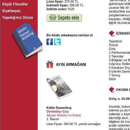
"performans" k
Liste fiyatı:
370.00 TL
gelmesiyle birl
İndirimli fiyatı:
296.00 TL
uzanan titiz bi
İndirim oranı:
%20
tarafsızlıkla su
yargılamaksızı
kaygıları, hinli
ilgiyle okunac
İÇİNDEK
Bu kitabı arkadaşına tavsiye et
Teşekkür
Önsöz
Giriş
1 Performansla
2 Takımlar
3 Bölgeler ve 
4 Ayrıksı Rolle
AYIN ARMAĞANI
5 Karakter-Dışı
6 İzlenim Dene
7 Sonuç
Dizin
OKUMA 
Giriş, s. 15-28
İnsanlar, bulun
Keller Easterling
edinme ya da ha
Devletdışı Güç
edilenler o kiş
Altyapı Mekânı ve İktidar
takındığı tavır,
1. Basım
bilgilerin bir 
Liste Fiyatı: 390.00 TL yerine armağan
pratik nedenler
beklendiği ve k