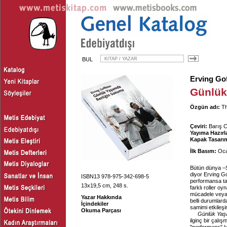
BUL
Erving Go
Günlük
Özgün adı:
Th
Çeviri:
Barış 
Yayıma Hazırl
Kapak Tasarım
İlk Basım:
Oca
Bütün dünya –Sh
diyor Erving G
ISBN13 978-975-342-698-5
performansa tan
13x19,5 cm, 248 s.
farklı roller o
mücadele veya i
Yazar Hakkında
belli durumlar
İçindekiler
samimi etkileşi
Okuma Parçası
Günlük Yaş
ilginç bir çalı