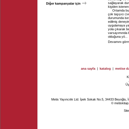
sağlayarak dur
Diğer kampanyalar için
kişiden istenen 
Ortamda bulu
çok taşıyıcı (v
durumunda ise 
edilmiş deneyi
uygulamaya yar
yola çıkarak be
varsayımında bu
olduğuna yö...
Devamını görme
ana sayfa
|
katalog
|
metise da
K
Ü
Metis Yayıncılık Ltd. İpek Sokak No.5, 34433 Beyoğlu, 
© metiskitap
Sit