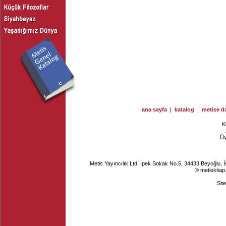
ana sayfa
|
katalog
|
metise da
K
Ü
Metis Yayıncılık Ltd. İpek Sokak No.5, 34433 Beyoğlu, 
© metiskitap
Sit