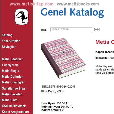
BUL
Metis C
Kapak Tasarım
İlk Basım:
Kas
Metis Yayınları
sayfa altlarında 
renk ve içerikle
ISBN13 978-605-316-020-5
10.5x15 cm, 224 s.
Liste fiyatı:
130.00 TL
İndirimli fiyatı:
104.00 TL
İndirim oranı:
%20