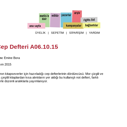
ÜYELİK
|
SEPETİM
|
SİPARİŞİM
|
YARDIM
ep Defteri A06.10.15
ı:
Emine Bora
ım 2015
’nın kitapseverler için hazırladığı cep defterlerinin dördüncüsü. Mor çizgili ve
çeşitli kitaplardan kısa alıntıların yer aldığı bu kullanışlı not defteri, farklı
rle düzenli aralıklarla yayımlanıyor.