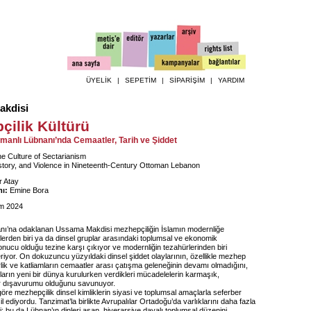
ÜYELİK
|
SEPETİM
|
SİPARİŞİM
|
YARDIM
akdisi
çilik Kültürü
smanlı Lübnanı’nda Cemaatler, Tarih ve Şiddet
e Culture of Sectarianism
tory, and Violence in Nineteenth-Century Ottoman Lebanon
 Atay
ı:
Emine Bora
m 2024
ı’na odaklanan Ussama Makdisi mezhepçiliğin İslamın modernliğe
ilerden biri ya da dinsel gruplar arasındaki toplumsal ve ekonomik
 sonucu olduğu tezine karşı çıkıyor ve modernliğin tezahürlerinden biri
iyor. On dokuzuncu yüzyıldaki dinsel şiddet olaylarının, özellikle mezhep
rlik ve katliamların cemaatler arası çatışma geleneğinin devamı olmadığını,
arın yeni bir dünya kurulurken verdikleri mücadelelerin karmaşık,
r dışavurumu olduğunu savunuyor.
öre mezhepçilik dinsel kimliklerin siyasi ve toplumsal amaçlarla seferber
il ediyordu. Tanzimat’la birlikte Avrupalılar Ortadoğu’da varlıklarını daha fazla
di; bu da Lübnan’ın dinleri aşan, hiyerarşiye dayalı toplumsal düzenini