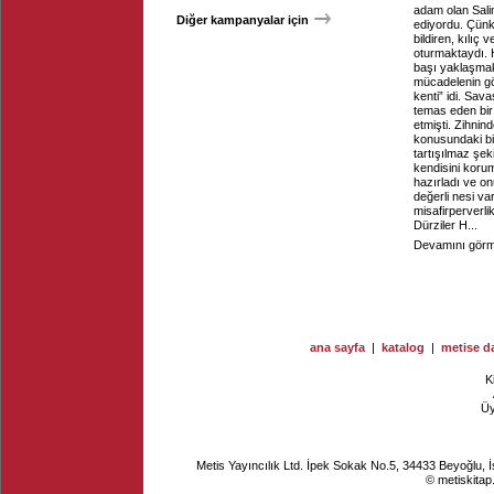
adam olan Salim
Diğer kampanyalar için
ediyordu. Çünk
bildiren, kılıç
oturmaktaydı. 
başı yaklaşmakt
mücadelenin gö
kenti” idi. Sa
temas eden bi
etmişti. Zihnin
konusundaki bil
tartışılmaz şe
kendisini koru
hazırladı ve on
değerli nesi va
misafirperverli
Dürziler H...
Devamını görme
ana sayfa
|
katalog
|
metise da
K
Ü
Metis Yayıncılık Ltd. İpek Sokak No.5, 34433 Beyoğlu, 
© metiskitap