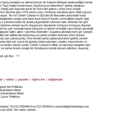
 Şaviş kendisini ve ailesini benzer bir kaderin bekleyip beklemediğini merak
ü “bazı kişileri kurtarmaya, bazılarınıysa öldürmeye” gelmiş olduğunu
 ve tüfeği yanı başında duran bir Dürzi ileri geleni o anda onun evinde
Hicri takvime göre 1276 yılının sonu, Hıristiyan hesabına göre 1860 yazının
aydı. Yer ise Cebel-i Lübnan’ın Dürzileri ile Marunileri arasındaki kanlı
beğindeki zengin ama bahtı kara Deyrü’l-Kamer, yerel dildeki adıyla “dağ
vaş o zamana kadar bir arada yaşamaktan memnun olan, birbiriyle her gün
r topluma cemaat ayrımı duygusunu dayatarak komşuyu komşuya düşman
deki bu çok-cemaatli hayat mirasıyla ve işlerin normalde nasıl olması gerektiği
gisiyle Salim, ailesi –yani Ebu Nekedler– kuşatma altındaki kent için vaktiyle
kilde hak iddiasında bulunmuş (ve şimdi yeniden bulunan) Dürzi beyine
ması için yalvarıyordu. Onu evinde tutma çabasıyla kahve getirdi, yemek
unla tütün içti, sonra da gümüş hokka takımları, saatler, mücevherler ve
rsa hediye olarak sundu. Cebel-i Lübnan’ın itibar ve hiyerarşi simgeleri olan
k ve kahve ikramı zengin bir Hıristiyanın evinde devam ederken, dışarıda
k için bkz.
ir
|
editor
|
yazarlar
|
rights list
|
bağlantılar
işisel Veri Politikası
Aydınlatma Metni
ye Aydınlatma Metni
Çerez Politikası
İstanbul. Tel:212 2454696 Fax:212 2454519 e-posta:
bilgi@metiskitap.com
.com 2026. Her hakkı saklıdır.