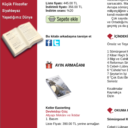
Liste fiyatı:
445.00 TL
sarsacaktı. Mak
İndirimli fiyatı:
356.00 TL
Avrupa sömürgec
İndirim oranı:
%20
milliyetçiliğinin
kendi modernlik
Çok sayıda 
ve Ortadoğu’nu
geçmiş ya da gü
Bu kitabı arkadaşına tavsiye et
İÇİNDEK
Önsöz ve Teş
1 Sömürgesel K
2 Kibar Haçlı S
3 Bilgi ve Cahill
4 Reformun Sim
AYIN ARMAĞANI
5 Cebel-i Lübna
6 “Cühela”nın
7 Şeytan’ın İşi
8 “Çok Eski Bi
Sonsöz
Kısaltmalar
Kaynakça
Dizin
Keller Easterling
OKUMA 
Devletdışı Güç
Altyapı Mekânı ve İktidar
1. Basım
Sömürgesel Ka
Liste Fiyatı: 390.00 TL yerine armağan
Cebel-i Lübnan’