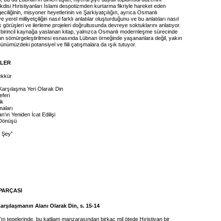
disi Hıristiyanları İslami despotizmden kurtarma fikriyle hareket eden
iliğinin, misyoner heyetlerinin ve Şarkiyatçılığın, ayrıca Osmanlı
 ve yerel milliyetçiliğin nasıl farklı anlatılar oluşturduğunu ve bu anlatıları nasıl
 görüşleri ve ilerleme projeleri doğrultusunda devreye soktuklarını anlatıyor.
birincil kaynağa yaslanan kitap, yalnızca Osmanlı modernleşme sürecinde
n sömürgeleştirilmesi esnasında Lübnan örneğinde yaşananlara değil, yakın
nümüzdeki potansiyel ve fiili çatışmalara da ışık tutuyor.
İLER
ekkür
arşılaşma Yeri Olarak Din
eferi
ik
aları
n’ın Yeniden İcat Edilişi
 Dönüşü
r Şey”
PARÇASI
rşılaşmanın Alanı Olarak Din, s. 15-14
ın tepelerinde, bu katliam manzarasından birkaç mil ötede Hıristiyan bir