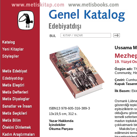
BUL
Ussama M
Mezhep
19. Yüzyıl O
Özgün adı:
Th
Community, His
Çeviri:
Cumhur
Kapak Tasarım
İlk Basım:
Eki
Osmanlı Lübnan
gösterdiği tepk
ISBN13 978-605-316-389-3
eşitsizliklerin
olduğunu göster
13x19,5 cm, 312 s.
temelli seferbe
Yazar Hakkında
madun toplulukl
İçindekiler
çokkatmanlı bi
Okuma Parçası
Makdisi’ye g
edilmesini tems
hissettirmişler