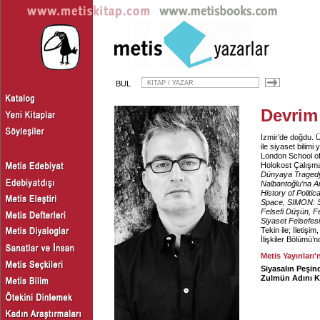
BUL
Devrim
İzmir’de doğdu. Ü
ile siyaset bilim
London School of
Holokost Çalışma
Dünyaya Traged
Nalbantoğlu’na 
History of Politi
Space, SIMON: Sh
Felsefi Düşün, F
Siyaset Felsefes
Tekin ile; İletiş
İlişkiler Bölümü’
Metis Yayınları'
Siyasalın Peşin
Zulmün Adını 