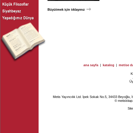
Büyütmek için tıklayınız
ana sayfa
|
katalog
|
metise da
K
Ü
Metis Yayıncılık Ltd. İpek Sokak No.5, 34433 Beyoğlu, 
© metiskitap
Sit